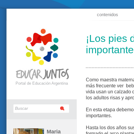
contenidos
¡Los pies 
importante
Como maestra materna
Portal de Educación Argentina
más frecuente ver be
vida usan un calzado q
los adultos risas y apr
En esta etapa debemos
importantes.
Hasta los dos años su
Maria
formado el arco plantar