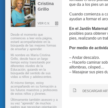
Cristina
que da a los pies un a
Grillo
Cuando comienza a cam
ayudan a formar el arc
VER C.V.
En el Jardín Maternal
posibles para obtener 
Desde el momento que
pies, realizando un tra
comiences a leer esta página,
estaré acompañándote en la
búsqueda de las mejores formas
Por medio de activi
de enseñar y aprender.
Mi nombre es María Cristina
– Andar descalzo.
Grillo, desde hace un largo
– Hacerlo caminar sobr
tiempo estoy transitando por
diferentes niveles de la
alfombras, césped…
Educación, guiando en la
– Masajear sus pies du
búsqueda del sentido de sus
vidas a niños y adolescentes.
Al mismo tiempo, estoy
acompañando en su formación a
los futuros maestros y profesores
DESCARGAR AR
de estos niños y jóvenes.
Últimamente también asesoro y a
su vez "aprendo" de muchos
padres que necesitan orientación