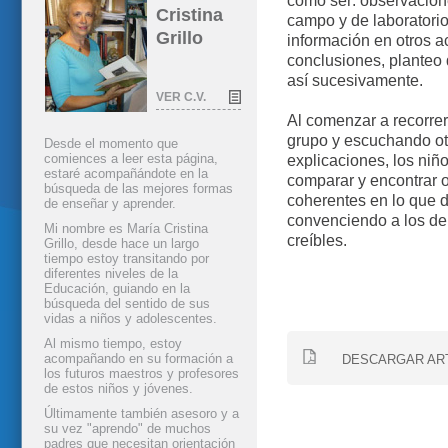
como ser: observacione
Cristina
campo y de laboratori
Grillo
información en otros a
conclusiones, planteo
así sucesivamente.
VER C.V.
Al comenzar a recorrer 
grupo y escuchando otr
Desde el momento que
comiences a leer esta página,
explicaciones, los niñ
estaré acompañándote en la
comparar y encontrar o
búsqueda de las mejores formas
coherentes en lo que 
de enseñar y aprender.
convenciendo a los d
Mi nombre es María Cristina
creíbles.
Grillo, desde hace un largo
tiempo estoy transitando por
diferentes niveles de la
Educación, guiando en la
búsqueda del sentido de sus
vidas a niños y adolescentes.
Al mismo tiempo, estoy
acompañando en su formación a
DESCARGAR AR
los futuros maestros y profesores
de estos niños y jóvenes.
Últimamente también asesoro y a
su vez "aprendo" de muchos
padres que necesitan orientación