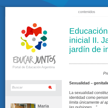
contenidos
Educación 
inicial II.
jardín de i
Portal de Educación Argentina
Pr
Sexualidad – genital
La sexualidad constit
identidad como person
limita únicamente al ap
Maria
las pulsiones…”