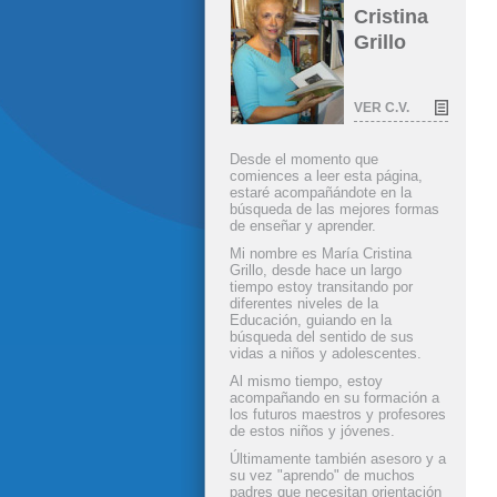
Cristina
Grillo
VER C.V.
Desde el momento que
comiences a leer esta página,
estaré acompañándote en la
búsqueda de las mejores formas
de enseñar y aprender.
Mi nombre es María Cristina
Grillo, desde hace un largo
tiempo estoy transitando por
diferentes niveles de la
Educación, guiando en la
búsqueda del sentido de sus
vidas a niños y adolescentes.
Al mismo tiempo, estoy
acompañando en su formación a
los futuros maestros y profesores
de estos niños y jóvenes.
Últimamente también asesoro y a
su vez "aprendo" de muchos
padres que necesitan orientación