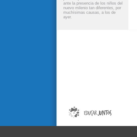
ante la presencia de los niños del
nuevo milenio tan diferentes, por
muchísimas causas, a los de
ayer.