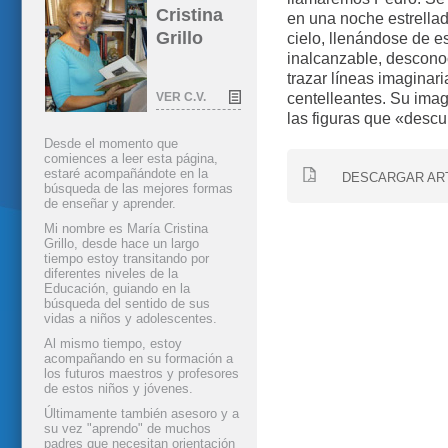
Cristina
en una noche estrellad
Grillo
cielo, llenándose de e
inalcanzable, descono
trazar líneas imaginar
VER C.V.
centelleantes. Su ima
las figuras que «desc
Desde el momento que
comiences a leer esta página,
estaré acompañándote en la
DESCARGAR AR
búsqueda de las mejores formas
de enseñar y aprender.
Mi nombre es María Cristina
Grillo, desde hace un largo
tiempo estoy transitando por
diferentes niveles de la
Educación, guiando en la
búsqueda del sentido de sus
vidas a niños y adolescentes.
Al mismo tiempo, estoy
acompañando en su formación a
los futuros maestros y profesores
de estos niños y jóvenes.
Últimamente también asesoro y a
su vez "aprendo" de muchos
padres que necesitan orientación