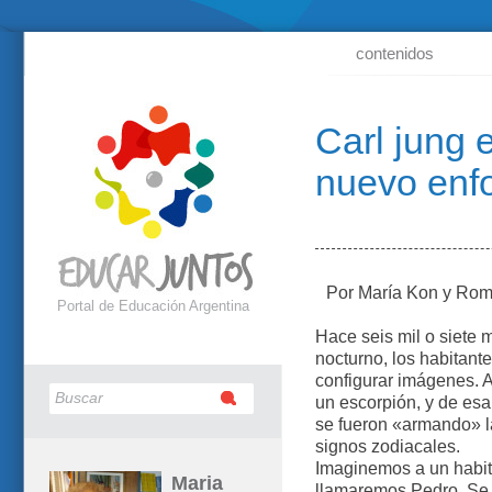
contenidos
Carl jung 
nuevo enf
Por María Kon y Romi
Portal de Educación Argentina
Hace seis mil o siete 
nocturno, los habitan
configurar imágenes. Al
un escorpión, y de es
se fueron «armando» 
signos zodiacales.
Imaginemos a un habi
Maria
llamaremos Pedro. Se e